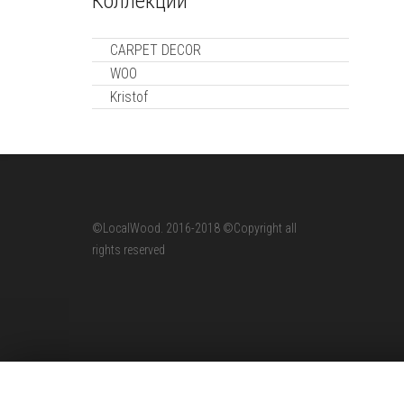
Коллекции
CARPET DECOR
WOO
Kristof
©LocalWood. 2016-2018 ©Copyright all
rights reserved