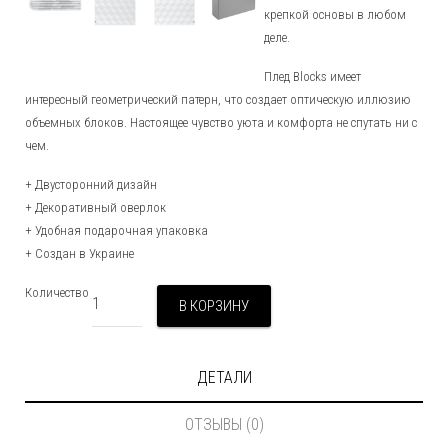
крепкой основы в любом
Комоды и Тумбы
Подушки
Напольное
деле.
Кровати
Подсвечники и Свечи
Плед Blocks имеет
интересный геометрический патерн, что создает оптическую иллюзию
Столы
Часы
объемных блоков. Настоящее чувство уюта и комфорта не спутать ни с
чем.
Стулья и Табуреты
Разное
+ Двусторонний дизайн
+ Декоративный оверлок
Скамьи
+ Удобная подарочная упаковка
+ Создан в Украине
Стеллажи и Полки
Количество
Стойки для одежды
В КОРЗИНУ
Шкафы
ДЕТАЛИ
ОТЗЫВЫ (0)