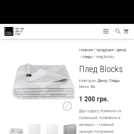
ГЛАВНАЯ
главная
/
продукция
/
декор
/
пледы
/ плед blocks
ПРОДУКЦИЯ
Плед Blocks
КОЛЛЕКЦИИ
МЕБЕЛЬ
Категории:
Декор
,
Пледы
КОНТАКТЫ
ДЕКОР
Барные стойки и Столы
Метка:
WL
1 200
грн.
ОСВЕЩЕНИЕ
Барные стулья
Вазы
Друг к другу, ступенька за
Бескаркасная мебель
Зеркала
Потолочное
ступенькой, постепенно и
неспешно — главный
Мягкая мебель
Пледы
Настольное
принцип построения