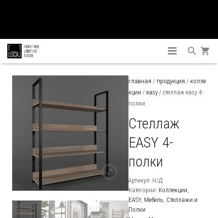
ГЛАВНАЯ
главная
/
продукция
/
колле
кции
/
easy
/ стеллаж easy 4-
ПРОДУКЦИЯ
полки
КОЛЛЕКЦИИ
МЕБЕЛЬ
Стеллаж
EASY 4-
КОНТАКТЫ
ДЕКОР
Барные стойки и Столы
полки
ОСВЕЩЕНИЕ
Барные стулья
Вазы
Артикул:
Н/Д
Бескаркасная мебель
Зеркала
Потолочное
Категории:
Коллекции
,
EASY
,
Мебель
,
Стеллажи и
Мягкая мебель
Пледы
Настольное
Полки