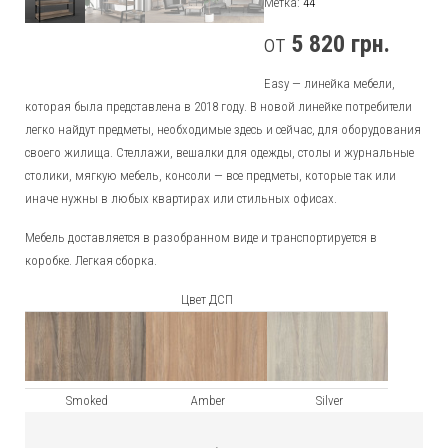
Метка:
44
Комоды и Тумбы
Подушки
Напольное
от
5 820
грн.
Кровати
Подсвечники и Свечи
Easy — линейка мебели,
которая была представлена в 2018 году. В новой линейке потребители
Столы
Часы
легко найдут предметы, необходимые здесь и сейчас, для оборудования
своего жилища. Стеллажи, вешалки для одежды, столы и журнальные
Стулья и Табуреты
Разное
столики, мягкую мебель, консоли — все предметы, которые так или
иначе нужны в любых квартирах или стильных офисах.
Скамьи
Мебель доставляется в разобранном виде и транспортируется в
Стеллажи и Полки
коробке. Легкая сборка.
Цвет ДСП
Стойки для одежды
Шкафы
Smoked
Amber
Silver